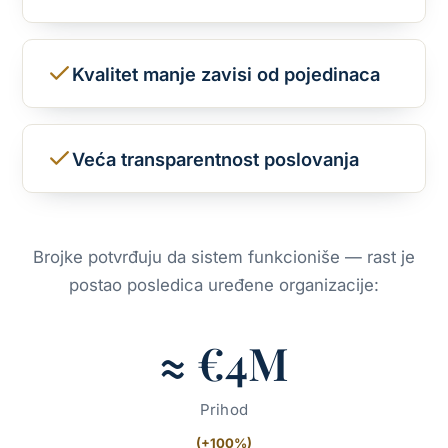
Kvalitet manje zavisi od pojedinaca
Veća transparentnost poslovanja
Brojke potvrđuju da sistem funkcioniše — rast je
postao posledica uređene organizacije:
≈ €4M
Prihod
(+100%)