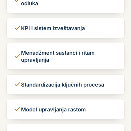
odluka
KPI i sistem izveštavanja
Menadžment sastanci i ritam
upravljanja
Standardizacija ključnih procesa
Model upravljanja rastom