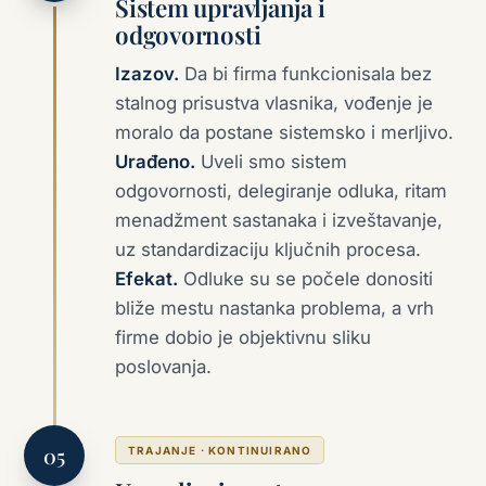
Sistem upravljanja i
odgovornosti
Izazov.
Da bi firma funkcionisala bez
stalnog prisustva vlasnika, vođenje je
moralo da postane sistemsko i merljivo.
Urađeno.
Uveli smo sistem
odgovornosti, delegiranje odluka, ritam
menadžment sastanaka i izveštavanje,
uz standardizaciju ključnih procesa.
Efekat.
Odluke su se počele donositi
bliže mestu nastanka problema, a vrh
firme dobio je objektivnu sliku
poslovanja.
TRAJANJE · KONTINUIRANO