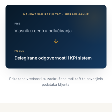
NAJVAŽNIJI REZULTAT · UPRAVLJANJE
PRE
Vlasnik u centru odlučivanja
→
POSLE
Delegirane odgovornosti i KPI sistem
Prikazane vrednosti su zaokružene radi zaštite poverljivih
podataka klijenta.