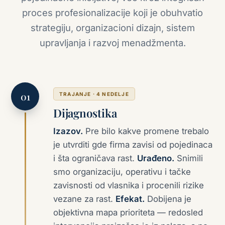
proces profesionalizacije koji je obuhvatio
strategiju, organizacioni dizajn, sistem
upravljanja i razvoj menadžmenta.
TRAJANJE · 4 NEDELJE
Dijagnostika
Izazov.
Pre bilo kakve promene trebalo
je utvrditi gde firma zavisi od pojedinaca
i šta ograničava rast.
Urađeno.
Snimili
smo organizaciju, operativu i tačke
zavisnosti od vlasnika i procenili rizike
vezane za rast.
Efekat.
Dobijena je
objektivna mapa prioriteta — redosled