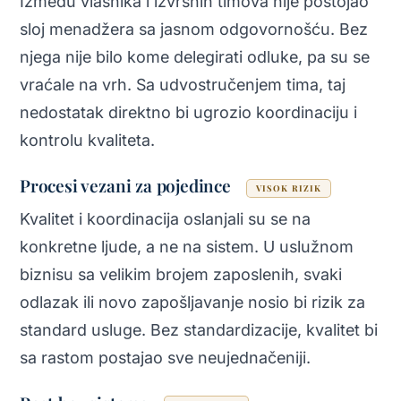
Između vlasnika i izvršnih timova nije postojao
sloj menadžera sa jasnom odgovornošću. Bez
njega nije bilo kome delegirati odluke, pa su se
vraćale na vrh. Sa udvostručenjem tima, taj
nedostatak direktno bi ugrozio koordinaciju i
kontrolu kvaliteta.
Procesi vezani za pojedince
VISOK RIZIK
Kvalitet i koordinacija oslanjali su se na
konkretne ljude, a ne na sistem. U uslužnom
biznisu sa velikim brojem zaposlenih, svaki
odlazak ili novo zapošljavanje nosio bi rizik za
standard usluge. Bez standardizacije, kvalitet bi
sa rastom postajao sve neujednačeniji.