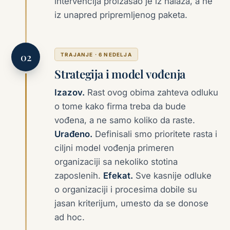
intervencija proizašao je iz nalaza, a ne
iz unapred pripremljenog paketa.
TRAJANJE · 6 NEDELJA
Strategija i model vođenja
Izazov.
Rast ovog obima zahteva odluku
o tome kako firma treba da bude
vođena, a ne samo koliko da raste.
Urađeno.
Definisali smo prioritete rasta i
ciljni model vođenja primeren
organizaciji sa nekoliko stotina
zaposlenih.
Efekat.
Sve kasnije odluke
o organizaciji i procesima dobile su
jasan kriterijum, umesto da se donose
ad hoc.