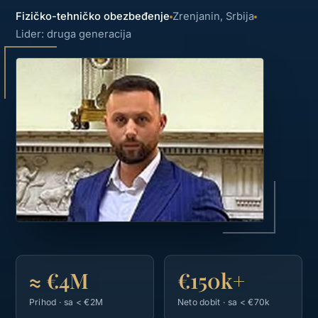
Fizičko-tehničko obezbeđenje
Zrenjanin, Srbija
Lider: druga generacija
≈ €4M
€150k+
Prihod · sa < €2M
Neto dobit · sa < €70k