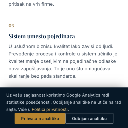
pritisak na vrh firme.
03
Sistem umesto pojedinaca
U uslužnom biznisu kvalitet lako zavisi od ljudi.
Prevođenje procesa i kontrole u sistem učinilo je
kvalitet manje osetljivim na pojedinačne odlaske i
nova zapošljavanja. To je ono što omogućava
skaliranje bez pada standarda.
Uz vašu saglasnost koristimo Google Analytics radi
04
statistike posećenosti. Odbijanje analitike ne utiče na rad
Disciplina implementacije
sajta. Više u
Politici privatnosti
.
Brz rast bez sistema obično završava padom
Prihvatam analitiku
Odbijam analitiku
kvaliteta. Najveći deo vrednosti nastao je u