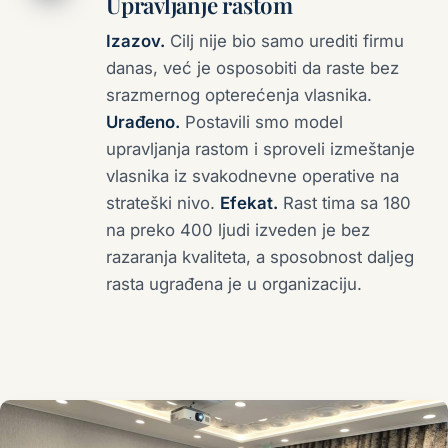
Upravljanje rastom
Izazov.
Cilj nije bio samo urediti firmu
danas, već je osposobiti da raste bez
srazmernog opterećenja vlasnika.
Urađeno.
Postavili smo model
upravljanja rastom i sproveli izmeštanje
vlasnika iz svakodnevne operative na
strateški nivo.
Efekat.
Rast tima sa 180
na preko 400 ljudi izveden je bez
razaranja kvaliteta, a sposobnost daljeg
rasta ugrađena je u organizaciju.