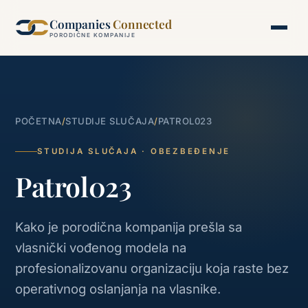
Companies
Connected
PORODIČNE KOMPANIJE
POČETNA
/
STUDIJE SLUČAJA
/
PATROL023
STUDIJA SLUČAJA · OBEZBEĐENJE
Patrol023
Kako je porodična kompanija prešla sa
vlasnički vođenog modela na
profesionalizovanu organizaciju koja raste bez
operativnog oslanjanja na vlasnike.