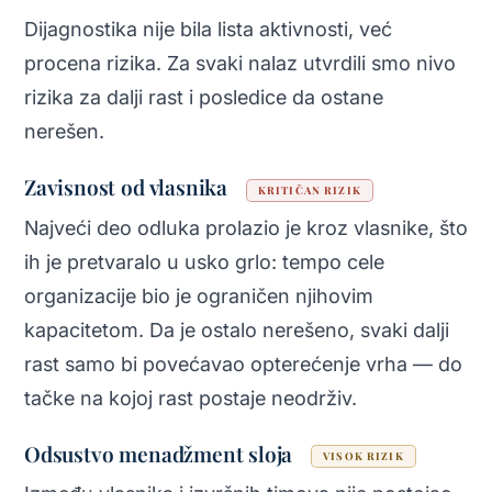
Dijagnostika nije bila lista aktivnosti, već
procena rizika. Za svaki nalaz utvrdili smo nivo
rizika za dalji rast i posledice da ostane
nerešen.
Zavisnost od vlasnika
KRITIČAN RIZIK
Najveći deo odluka prolazio je kroz vlasnike, što
ih je pretvaralo u usko grlo: tempo cele
organizacije bio je ograničen njihovim
kapacitetom. Da je ostalo nerešeno, svaki dalji
rast samo bi povećavao opterećenje vrha — do
tačke na kojoj rast postaje neodrživ.
Odsustvo menadžment sloja
VISOK RIZIK