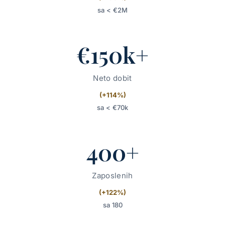
sa < €2M
€150k+
Neto dobit
(+114%)
sa < €70k
400+
Zaposlenih
(+122%)
sa 180