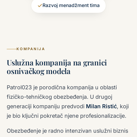
Razvoj menadžment tima
KOMPANIJA
Uslužna kompanija na granici
osnivačkog modela
Patrol023 je porodična kompanija u oblasti
fizičko-tehničkog obezbeđenja. U drugoj
generaciji kompaniju predvodi
Milan Ristić
, koji
je bio ključni pokretač njene profesionalizacije.
Obezbeđenje je radno intenzivan uslužni biznis