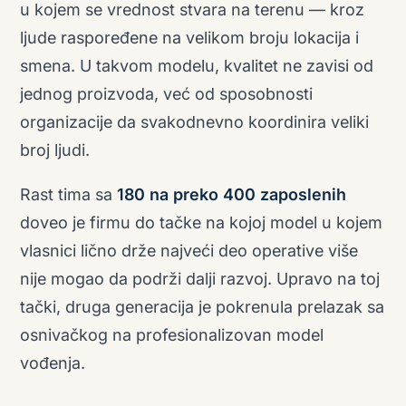
u kojem se vrednost stvara na terenu — kroz
ljude raspoređene na velikom broju lokacija i
smena. U takvom modelu, kvalitet ne zavisi od
jednog proizvoda, već od sposobnosti
organizacije da svakodnevno koordinira veliki
broj ljudi.
Rast tima sa
180 na preko 400 zaposlenih
doveo je firmu do tačke na kojoj model u kojem
vlasnici lično drže najveći deo operative više
nije mogao da podrži dalji razvoj. Upravo na toj
tački, druga generacija je pokrenula prelazak sa
osnivačkog na profesionalizovan model
vođenja.